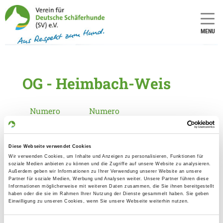
MENU
OG - Heimbach-Weis
Numero
Numero
LOI/SZ:
LOI/SZ:
1100
10
Diese Webseite verwendet Cookies
Wir verwenden Cookies, um Inhalte und Anzeigen zu personalisieren, Funktionen für
Informationen zur Ortsgruppe
soziale Medien anbieten zu können und die Zugriffe auf unsere Website zu analysieren.
Heimbach-Weis
Außerdem geben wir Informationen zu Ihrer Verwendung unserer Website an unsere
Partner für soziale Medien, Werbung und Analysen weiter. Unsere Partner führen diese
Informationen möglicherweise mit weiteren Daten zusammen, die Sie ihnen bereitgestellt
Kontakt:
haben oder die sie im Rahmen Ihrer Nutzung der Dienste gesammelt haben. Sie geben
Nicole Marie Goergen
Einwilligung zu unseren Cookies, wenn Sie unsere Webseite weiterhin nutzen.
Oleanderweg 73