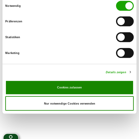
56566 Neuwied
Einwilligungsauswahl
Notwendig
Handy:
015733651570
Präferenzen
E-Mail:
Statistiken
h.federkeil@sinzig-franken.de
Homepage:
Marketing
www.sv-og-heimbach-weis.de
Details zeigen
Cookies zulassen
Nur notwendige Cookies verwenden