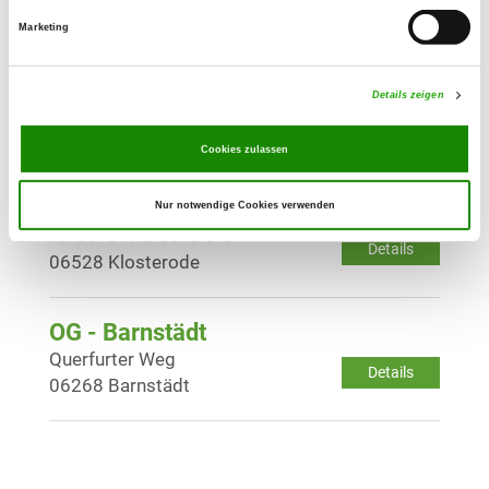
Marketing
OG - Stedten
Sandweg
Details zeigen
Details
06317 Seegebiet Mansfelder Land-
Stedten
Cookies zulassen
OG - Kaltenborn
Nur notwendige Cookies verwenden
An der Birkenschäferei
Details
06528 Klosterode
OG - Barnstädt
Querfurter Weg
Details
06268 Barnstädt