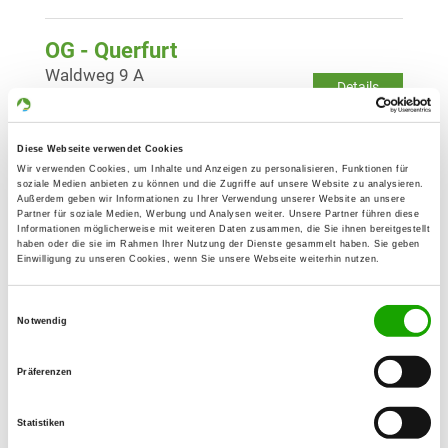
OG - Querfurt
Waldweg 9 A
Details
06268 Querfurt
Diese Webseite verwendet Cookies
OG - Eisleben-Hüneburg
Wir verwenden Cookies, um Inhalte und Anzeigen zu personalisieren, Funktionen für
Schlangenweg
soziale Medien anbieten zu können und die Zugriffe auf unsere Website zu analysieren.
Details
Außerdem geben wir Informationen zu Ihrer Verwendung unserer Website an unsere
06295 Lutherstadt Eisleben
Partner für soziale Medien, Werbung und Analysen weiter. Unsere Partner führen diese
Informationen möglicherweise mit weiteren Daten zusammen, die Sie ihnen bereitgestellt
haben oder die sie im Rahmen Ihrer Nutzung der Dienste gesammelt haben. Sie geben
Einwilligung zu unseren Cookies, wenn Sie unsere Webseite weiterhin nutzen.
OG - Langeneichstädt
Wiesenweg
Einwilligungsauswahl
Details
06268 Mücheln-Langeneichstädt
Notwendig
Präferenzen
OG - Landwehr-Eisleben e.V.
Wiesenweg 4
Statistiken
Details
06295 Lutherstadt-Eisleben