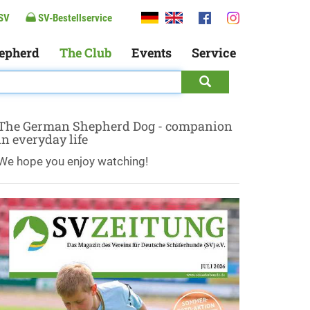
SV
SV-Bestellservice
epherd
The Club
Events
Service
The German Shepherd Dog - companion
in everyday life
We hope you enjoy watching!