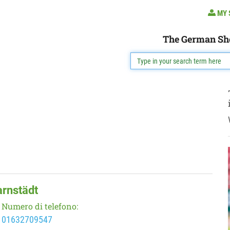
MY 
The German Sh
arnstädt
Numero di telefono:
01632709547