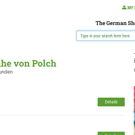
MY 
The German Sh
ähe von Polch
funden
Details