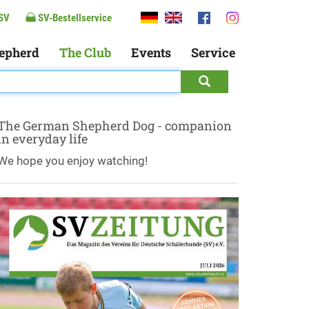
SV
SV-Bestellservice
epherd
The Club
Events
Service
The German Shepherd Dog - companion
in everyday life
We hope you enjoy watching!