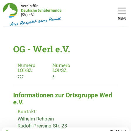
MENU
OG - Werl e.V.
Numero
Numero
LOI/SZ:
LOI/SZ:
727
6
Informationen zur Ortsgruppe Werl
e.V.
Kontakt:
Wilhelm Rehbein
Rudolf-Preising-Str. 23