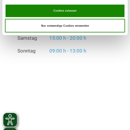
Sonntag
09:00 h - 13:00 h
Cookies zulassen
Übungszeiten im Winter:
Mittwoch
15:00 h - 20:00 h
Nur notwendige Cookies verwenden
Samstag
15:00 h - 20:00 h
Sonntag
09:00 h - 13:00 h