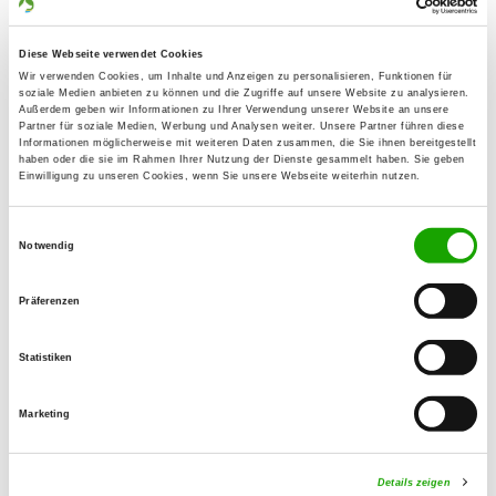
59457 Werl
Übungsplatz:
Diese Webseite verwendet Cookies
Westuffler Weg
Wir verwenden Cookies, um Inhalte und Anzeigen zu personalisieren, Funktionen für
soziale Medien anbieten zu können und die Zugriffe auf unsere Website zu analysieren.
59457 Werl
Außerdem geben wir Informationen zu Ihrer Verwendung unserer Website an unsere
Partner für soziale Medien, Werbung und Analysen weiter. Unsere Partner führen diese
Handy:
Informationen möglicherweise mit weiteren Daten zusammen, die Sie ihnen bereitgestellt
0160 90620727
haben oder die sie im Rahmen Ihrer Nutzung der Dienste gesammelt haben. Sie geben
Einwilligung zu unseren Cookies, wenn Sie unsere Webseite weiterhin nutzen.
E-Mail:
Einwilligungsauswahl
og.werl.ev@gmail.com
Notwendig
Angebot:
Präferenzen
Unterordnung, Schutzdienst,
RallyObedience
Statistiken
Übungszeiten im Sommer:
Marketing
Mittwoch
16:00 h - 20:00 h
Samstag
15:00 h - 20:00 h
Details zeigen