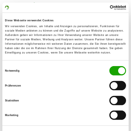
Von-Velen-Weg 31
48153 Münster
Übungsplatz:
Diese Webseite verwendet Cookies
Wir verwenden Cookies, um Inhalte und Anzeigen zu personalisieren, Funktionen für
Erich Ollenhauerstraße
soziale Medien anbieten zu können und die Zugriffe auf unsere Website zu analysieren.
59192 Bergkamen
Außerdem geben wir Informationen zu Ihrer Verwendung unserer Website an unsere
Partner für soziale Medien, Werbung und Analysen weiter. Unsere Partner führen diese
Numero di telefono:
Informationen möglicherweise mit weiteren Daten zusammen, die Sie ihnen bereitgestellt
haben oder die sie im Rahmen Ihrer Nutzung der Dienste gesammelt haben. Sie geben
0251 3798110
Einwilligung zu unseren Cookies, wenn Sie unsere Webseite weiterhin nutzen.
E-Mail:
Einwilligungsauswahl
ariane.schulz@t-online.de
Notwendig
Präferenzen
Übungszeiten im Sommer:
Mittwoch
15:30 h - 20:00 h
Statistiken
Freitag
15:30 h - 20:00 h
Marketing
Samstag
15:00 h - 20:00 h