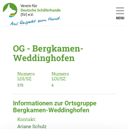
MENU
OG - Bergkamen-
Weddinghofen
Numero
Numero
LOI/SZ:
LOI/SZ:
570
6
Informationen zur Ortsgruppe
Bergkamen-Weddinghofen
Kontakt:
Ariane Schulz