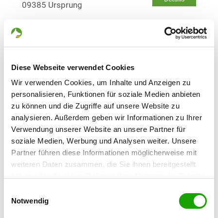
09385 Ursprung
OG - Am Sachsenring
Teutoniaweg
Details
09355 Gersdorf
Diese Webseite verwendet Cookies
Wir verwenden Cookies, um Inhalte und Anzeigen zu
OG - Hundesportverein Hohndorf
personalisieren, Funktionen für soziale Medien anbieten
e.V.
zu können und die Zugriffe auf unsere Website zu
R.-Breitscheid-Strasse
analysieren. Außerdem geben wir Informationen zu Ihrer
Details
09394 Hohndorf
Verwendung unserer Website an unsere Partner für
soziale Medien, Werbung und Analysen weiter. Unsere
Partner führen diese Informationen möglicherweise mit
OG - Oelsnitz/E.
weiteren Daten zusammen, die Sie ihnen bereitgestellt
Friedensschachtstr. 16
Details
haben oder die sie im Rahmen Ihrer Nutzung der Dienste
09376 Oelsnitz
gesammelt haben. Sie geben Einwilligung zu unseren
Einwilligungsauswahl
Cookies, wenn Sie unsere Webseite weiterhin nutzen.
Notwendig
OG - Zwickau-Mitte