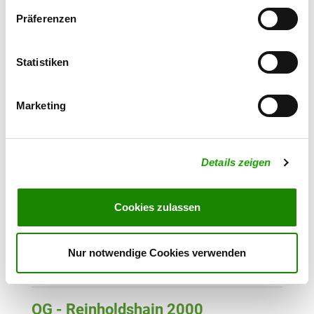
Lerchenweg 63
Präferenzen
Details
08066 Zwickau
Statistiken
OG - Zwönitz
Geyersche Str. 74
Details
08297 Zwönitz
Marketing
OG - Planitz und Umgebung
Details zeigen
Höhenweg 2
Details
08064 Zwickau
Cookies zulassen
OG - Am Steinberg Zschorlau e.V.
Karlsbader Straße 1
Nur notwendige Cookies verwenden
Details
08321 Zschorlau
OG - Reinholdshain 2000