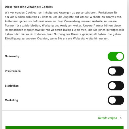
Diese Webseite verwendet Cookies
OG - Heidenheim/Brenz e.V.
Wir verwenden Cookies, um Inhalte und Anzeigen zu personalisieren, Funktionen für
soziale Medien anbieten zu können und die Zugriffe auf unsere Website zu analysieren.
In der Täsch 10
Außerdem geben wir Informationen zu Ihrer Verwendung unserer Website an unsere
Details
Partner für soziale Medien, Werbung und Analysen weiter. Unsere Partner führen diese
89520 Heidenheim
Informationen möglicherweise mit weiteren Daten zusammen, die Sie ihnen bereitgestellt
haben oder die sie im Rahmen Ihrer Nutzung der Dienste gesammelt haben. Sie geben
Einwilligung zu unseren Cookies, wenn Sie unsere Webseite weiterhin nutzen.
OG - Herbrechtingen 73
Einwilligungsauswahl
Unter der Lehmgrube 1
Notwendig
Details
89542 Herbrechtingen
Präferenzen
OG - Lauchheim e.V.
Gromberger Heide
Statistiken
Details
73466 Lauchheim
Marketing
OG - Schwäbisch-Gmünd e.V.
Lange Gasse
Details zeigen
Details
73527 Herlikofen