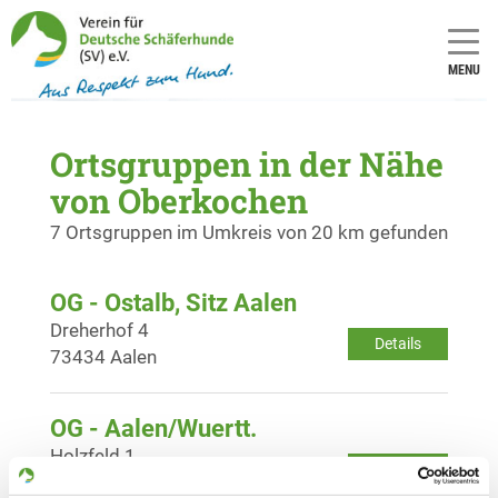
MENU
Ortsgruppen in der Nähe
von Oberkochen
7 Ortsgruppen im Umkreis von 20 km gefunden
OG - Ostalb, Sitz Aalen
Dreherhof 4
Details
73434 Aalen
OG - Aalen/Wuertt.
Holzfeld 1
Details
73432 Aalen-Brastelburg