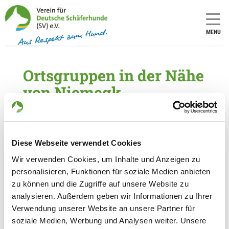
MENU
Ortsgruppen in der Nähe
von Niemegk
5 Ortsgruppen im Umkreis von 30 km gefunden
OG - Treuenbrietzen
Diese Webseite verwendet Cookies
Am Hellberg
Details
Wir verwenden Cookies, um Inhalte und Anzeigen zu
14929 Treuenbrietzen
personalisieren, Funktionen für soziale Medien anbieten
zu können und die Zugriffe auf unsere Website zu
OG - Belzig
analysieren. Außerdem geben wir Informationen zu Ihrer
Verwendung unserer Website an unsere Partner für
Grüner Grund
Details
soziale Medien, Werbung und Analysen weiter. Unsere
14806 Bad Belzig