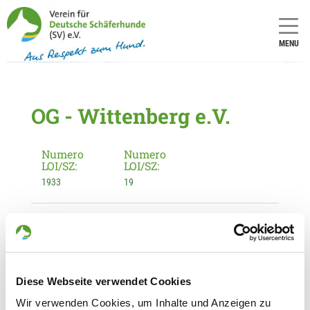
MENU
OG - Wittenberg e.V.
Numero
Numero
LOI/SZ:
LOI/SZ:
1933
19
Informationen zur Ortsgruppe
Wittenberg e.V.
Kontakt:
Hans-Jürgen Raute
Diese Webseite verwendet Cookies
Belziger Landstr. 5 e
Wir verwenden Cookies, um Inhalte und Anzeigen zu