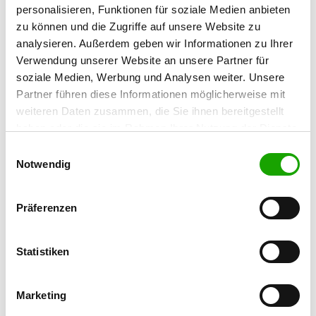
06889 Wittenberg
personalisieren, Funktionen für soziale Medien anbieten
zu können und die Zugriffe auf unsere Website zu
Übungsplatz:
analysieren. Außerdem geben wir Informationen zu Ihrer
Dr. Behring-Str.
Verwendung unserer Website an unsere Partner für
06886 Lutherstadt Wittenberg
soziale Medien, Werbung und Analysen weiter. Unsere
E-Mail:
Partner führen diese Informationen möglicherweise mit
raute-j-k@arcor.de
weiteren Daten zusammen, die Sie ihnen bereitgestellt
haben oder die sie im Rahmen Ihrer Nutzung der Dienste
Homepage:
gesammelt haben. Sie geben Einwilligung zu unseren
Einwilligungsauswahl
www.svog-wittenberg.de
Cookies, wenn Sie unsere Webseite weiterhin nutzen.
Notwendig
Angebot:
Faehrte, Unterordnung, Schutzdienst
Präferenzen
Übungszeiten im Sommer:
Donnerstag
17:00 h - 20:00 h
Statistiken
Samstag
14:00 h - 18:00 h
Marketing
Sonntag
from 09:00 h ( Fährte )