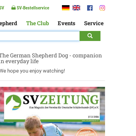
SV
SV-Bestellservice
epherd
The Club
Events
Service
The German Shepherd Dog - companion
in everyday life
We hope you enjoy watching!