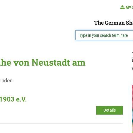
MY 
The German Sh
ähe von Neustadt am
funden
1903 e.V.
Details