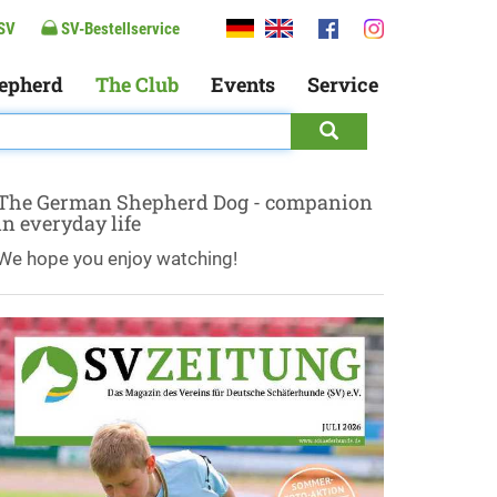
SV
SV-Bestellservice
epherd
The Club
Events
Service
The German Shepherd Dog - companion
in everyday life
We hope you enjoy watching!