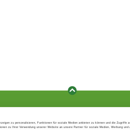
Events
Service
Association's main events
Become a member
zeigen zu personalisieren, Funktionen für soziale Medien anbieten zu können und die Zugriffe 
Supra-regional events VDH/FCI
Paymentsystem
ionen zu Ihrer Verwendung unserer Website an unsere Partner für soziale Medien, Werbung und 
Events calender
Forms, information b