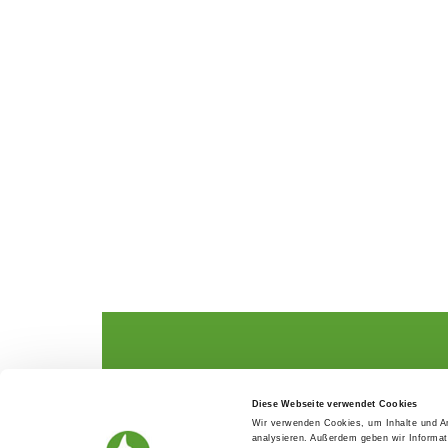
The German Shepherd
The Club
Diese Webseite verwendet Cookies
Everything about the breed
Structur
Wir verwenden Cookies, um Inhalte und An
Breeding and upbringing
SV magazine
analysieren. Außerdem geben wir Informat
Activ with dog
Local groups