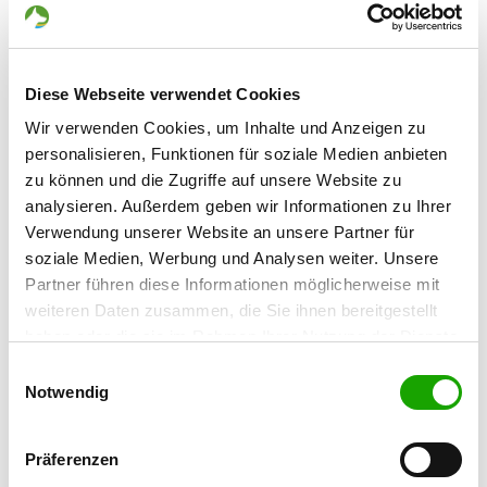
Details
02906 Niesky-See
OG - Steina-Weißbach
Diese Webseite verwendet Cookies
Zur Massenei
Wir verwenden Cookies, um Inhalte und Anzeigen zu
Details
01477 Arnsdorf
personalisieren, Funktionen für soziale Medien anbieten
zu können und die Zugriffe auf unsere Website zu
analysieren. Außerdem geben wir Informationen zu Ihrer
OG - Neugersdorf e.V.
Verwendung unserer Website an unsere Partner für
Ringstrasse 4
Details
soziale Medien, Werbung und Analysen weiter. Unsere
02727 Neugersdorf
Partner führen diese Informationen möglicherweise mit
weiteren Daten zusammen, die Sie ihnen bereitgestellt
OG - Hundeclub Lohsa e.V.
haben oder die sie im Rahmen Ihrer Nutzung der Dienste
Zum Neuhof 46 a
gesammelt haben. Sie geben Einwilligung zu unseren
Einwilligungsauswahl
Details
02999 Lohsa-Litschen
Cookies, wenn Sie unsere Webseite weiterhin nutzen.
Notwendig
OG - Hohwald-Berthelsdorf
Präferenzen
Am Fuchsberg