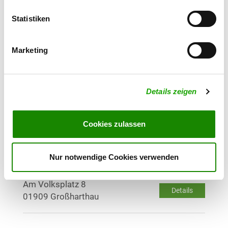
Details
01844 Neustadt OT Berthelsdorf
Statistiken
OG - Stolpen
Marketing
Alter Sportplatz
Details
01833 Stolpen
Details zeigen
OG - HSV Reichenbach/Oberlausitz
e.V.
Cookies zulassen
Nieskyer Str. 31
Details
02894 Reichenbach
Nur notwendige Cookies verwenden
OG - Großharthau
Am Volksplatz 8
Details
01909 Großharthau