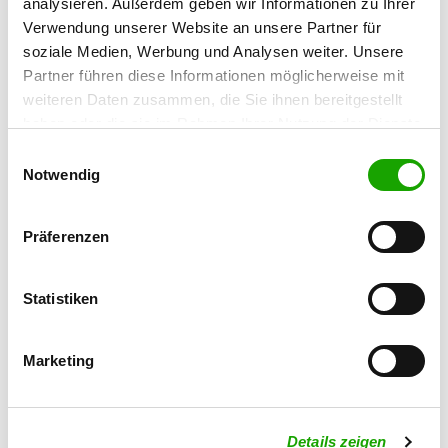
analysieren. Außerdem geben wir Informationen zu Ihrer
17109 Demmin
Verwendung unserer Website an unsere Partner für
soziale Medien, Werbung und Analysen weiter. Unsere
OG - Waren/Kamerun
Partner führen diese Informationen möglicherweise mit
Kamerunerweg
weiteren Daten zusammen, die Sie ihnen bereitgestellt
Details
17192 Waren
haben oder die sie im Rahmen Ihrer Nutzung der Dienste
gesammelt haben. Sie geben Einwilligung zu unseren
Einwilligungsauswahl
Cookies, wenn Sie unsere Webseite weiterhin nutzen.
Notwendig
OG - Bocksee
Sportplatz
Details
17219 Bocksee
Präferenzen
OG - Grimmen
Statistiken
Kaschower Damm
Details
18507 Grimmen
Marketing
OG - Güstrow-Borwinseck
Details zeigen