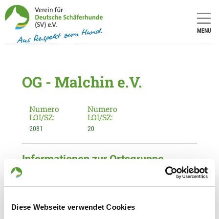
MENU
OG - Malchin e.V.
Numero
Numero
LOI/SZ:
LOI/SZ:
2081
20
Informationen zur Ortsgruppe
Malchin e.V.
Kontakt:
Rainer Jung
Diese Webseite verwendet Cookies
Walter-Block-Str. 9