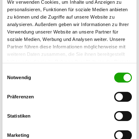
17139 Malchin
Wir verwenden Cookies, um Inhalte und Anzeigen zu
personalisieren, Funktionen für soziale Medien anbieten
Übungsplatz:
zu können und die Zugriffe auf unsere Website zu
Jägerhof-Hainholz, Gielower Chausee
analysieren. Außerdem geben wir Informationen zu Ihrer
17139 Malchin
Verwendung unserer Website an unsere Partner für
Numero di telefono:
soziale Medien, Werbung und Analysen weiter. Unsere
03994 631277
Partner führen diese Informationen möglicherweise mit
weiteren Daten zusammen, die Sie ihnen bereitgestellt
Handy:
haben oder die sie im Rahmen Ihrer Nutzung der Dienste
0175 2017454
gesammelt haben. Sie geben Einwilligung zu unseren
Einwilligungsauswahl
Cookies, wenn Sie unsere Webseite weiterhin nutzen.
Notwendig
E-Mail:
sv-og-mc@web.de
Präferenzen
Angebot:
Faehrte, Unterordnung, Schutzdienst,
Rettungshunde, Mobility
Statistiken
Übungszeiten im Sommer:
Marketing
Montag
18:00 h - 20:00 h