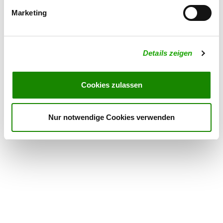
Marketing
OG - Stedten
Sandweg
Details
06317 Seegebiet Mansfelder Land-
Details zeigen
Stedten
Cookies zulassen
OG - Barnstädt
Querfurter Weg
Details
Nur notwendige Cookies verwenden
06268 Barnstädt