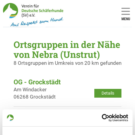
MENU
Ortsgruppen in der Nähe
von Nebra (Unstrut)
8 Ortsgruppen im Umkreis von 20 km gefunden
OG - Grockstädt
Am Windacker
Details
06268 Grockstädt
OG - Querfurt
Waldweg 9 A
Details
06268 Querfurt