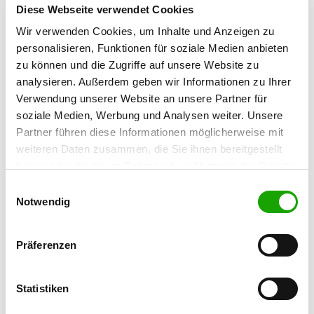
Diese Webseite verwendet Cookies
Wir verwenden Cookies, um Inhalte und Anzeigen zu
OG - Freyburg
personalisieren, Funktionen für soziale Medien anbieten
Auf dem Windberg
Details
zu können und die Zugriffe auf unsere Website zu
06632 Freyburg
analysieren. Außerdem geben wir Informationen zu Ihrer
Verwendung unserer Website an unsere Partner für
OG - Krumpa
soziale Medien, Werbung und Analysen weiter. Unsere
Partner führen diese Informationen möglicherweise mit
Details
06242 Krumpa
weiteren Daten zusammen, die Sie ihnen bereitgestellt
haben oder die sie im Rahmen Ihrer Nutzung der Dienste
gesammelt haben. Sie geben Einwilligung zu unseren
Einwilligungsauswahl
OG - Langeneichstädt
Cookies, wenn Sie unsere Webseite weiterhin nutzen.
Notwendig
Wiesenweg
Details
06268 Mücheln-Langeneichstädt
Präferenzen
OG - Eckartsberga
Statistiken
Details
06648 Thüsdorf