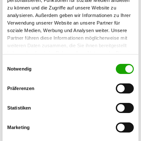
personalisieren, Funktionen für soziale Medien anbieten
zu können und die Zugriffe auf unsere Website zu
OG - Jessen/E.
analysieren. Außerdem geben wir Informationen zu Ihrer
Verwendung unserer Website an unsere Partner für
Gerbis Vorwerk 3
Details
soziale Medien, Werbung und Analysen weiter. Unsere
06917 Jessen-Gerbisbach
Partner führen diese Informationen möglicherweise mit
weiteren Daten zusammen, die Sie ihnen bereitgestellt
OG - Spansberg
haben oder die sie im Rahmen Ihrer Nutzung der Dienste
Bergstr. 26
gesammelt haben. Sie geben Einwilligung zu unseren
Einwilligungsauswahl
Details
04924 Prestewitz
Cookies, wenn Sie unsere Webseite weiterhin nutzen.
Notwendig
OG - Riesa
Präferenzen
Leutewitzer Str. 1a
Details
01589 Riesa-Göhlis
Statistiken
OG - Annaburg
Marketing
Forstwiesenweg
Details
06925 Annaburg