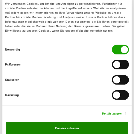
06925 Annaburg
Wir verwenden Cookies, um Inhalte und Anzeigen zu personalisieren, Funktionen für
soziale Medien anbieten zu können und die Zugriffe auf unsere Website zu analysieren.
Übungsplatz:
Außerdem geben wir Informationen zu Ihrer Verwendung unserer Website an unsere
Partner für soziale Medien, Werbung und Analysen weiter. Unsere Partner führen diese
Forstwiesenweg
Informationen möglicherweise mit weiteren Daten zusammen, die Sie ihnen bereitgestellt
06925 Annaburg
haben oder die sie im Rahmen Ihrer Nutzung der Dienste gesammelt haben. Sie geben
Einwilligung zu unseren Cookies, wenn Sie unsere Webseite weiterhin nutzen.
Handy:
01608573072
Einwilligungsauswahl
Notwendig
E-Mail:
jaehnichen@pension-annaburg.de
Präferenzen
Angebot:
Statistiken
Faehrte, Unterordnung, Schutzdienst
Marketing
Übungszeiten im Sommer:
Mittwoch
17:00 h - 20:00 h
Details zeigen
Sonntag
09:00 h - 12:00 h
Cookies zulassen
Übungszeiten im Winter: