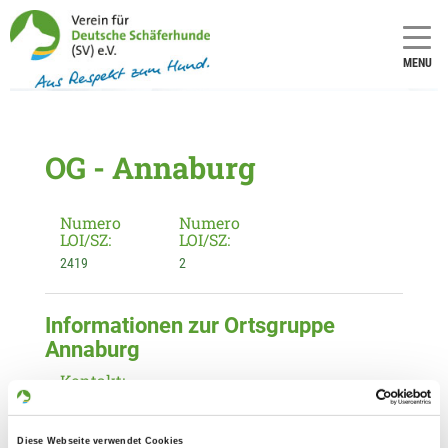
MENU
OG - Annaburg
Numero
Numero
LOI/SZ:
LOI/SZ:
2419
2
Informationen zur Ortsgruppe
Annaburg
Kontakt:
Andi Jähnichen
Herzberger Str. 4
Diese Webseite verwendet Cookies