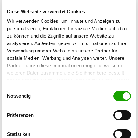
Diese Webseite verwendet Cookies
OG - Kolbermoor, Krs. Bad Aibling
Wir verwenden Cookies, um Inhalte und Anzeigen zu
e.V.
personalisieren, Funktionen für soziale Medien anbieten
Feilnbacherstraße 9
Details
zu können und die Zugriffe auf unsere Website zu
83043 Bad Aibling
analysieren. Außerdem geben wir Informationen zu Ihrer
Verwendung unserer Website an unsere Partner für
OG - München-Hinterbrühl-Solln
soziale Medien, Werbung und Analysen weiter. Unsere
e.V.
Partner führen diese Informationen möglicherweise mit
Morgensternstr. 31
weiteren Daten zusammen, die Sie ihnen bereitgestellt
Details
81479 München
haben oder die sie im Rahmen Ihrer Nutzung der Dienste
gesammelt haben. Sie geben Einwilligung zu unseren
Einwilligungsauswahl
Cookies, wenn Sie unsere Webseite weiterhin nutzen.
Notwendig
OG - Putzbrunn
An der ST2079
Details
85640 Putzbrunn
Präferenzen
OG - Rosenheim e.V.
Statistiken