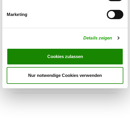
Brunnholzstr. 54
Details
83024 Rosenheim
Marketing
OG - Unterhaching-München-Ost
e.V.
Details zeigen
Bibergerstr. 92
Details
82008 Unterhaching
Cookies zulassen
OG - München-Riem
Nur notwendige Cookies verwenden
Johann-Karg-Str. 1
Details
85540 Haar