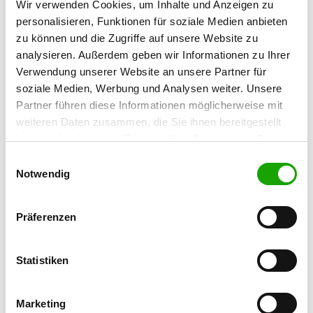
Wir verwenden Cookies, um Inhalte und Anzeigen zu
Neubiberger Str. 11
personalisieren, Funktionen für soziale Medien anbieten
81737 München
zu können und die Zugriffe auf unsere Website zu
Übungsplatz:
analysieren. Außerdem geben wir Informationen zu Ihrer
Bibergerstr. 92
Verwendung unserer Website an unsere Partner für
82008 Unterhaching
soziale Medien, Werbung und Analysen weiter. Unsere
Partner führen diese Informationen möglicherweise mit
E-Mail:
weiteren Daten zusammen, die Sie ihnen bereitgestellt
georg@bruecklmaier.de
haben oder die sie im Rahmen Ihrer Nutzung der Dienste
Homepage:
gesammelt haben. Sie geben Einwilligung zu unseren
Einwilligungsauswahl
www.og-unterhaching.de
Cookies, wenn Sie unsere Webseite weiterhin nutzen.
Notwendig
Angebot:
Präferenzen
Faehrte, Unterordnung, Schutzdienst
Übungszeiten im Sommer:
Statistiken
Donnerstag
18:00 h - 21:00 h
Samstag
14:00 h - 19:00 h
Marketing