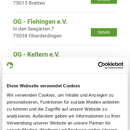
75015 Bretten
OG - Flehingen e.V.
In den Seegärten 7
Details
75038 Oberderdingen
OG - Keltern e.V.
Altes Loh
Details
75210 Keltern-Dietlingen
Diese Webseite verwendet Cookies
OG - Obergrombach e.V.
Helmsheimerstr. 55
Wir verwenden Cookies, um Inhalte und Anzeigen zu
Details
76646 Bruchsal Obergrombach
personalisieren, Funktionen für soziale Medien anbieten
zu können und die Zugriffe auf unsere Website zu
analysieren. Außerdem geben wir Informationen zu Ihrer
OG - Öschelbronn b. Pforzheim e.V.
Verwendung unserer Website an unsere Partner für
Wurmbergerstr. 62
soziale Medien, Werbung und Analysen weiter. Unsere