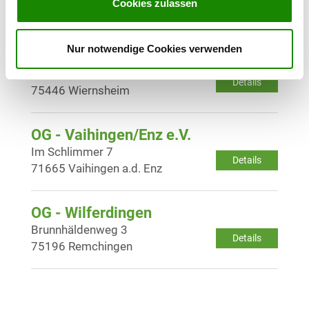
Cookies zulassen
Details
75417 Mühlacker
Nur notwendige Cookies verwenden
OG - Platte e.V.
Dreilindenweg 101
Details
75446 Wiernsheim
OG - Vaihingen/Enz e.V.
Im Schlimmer 7
Details
71665 Vaihingen a.d. Enz
OG - Wilferdingen
Brunnhäldenweg 3
Details
75196 Remchingen