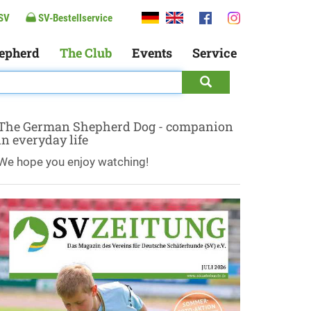
SV
SV-Bestellservice
epherd
The Club
Events
Service
The German Shepherd Dog - companion
in everyday life
We hope you enjoy watching!