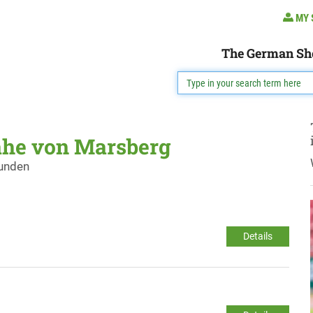
MY 
The German Sh
ähe von Marsberg
funden
Details