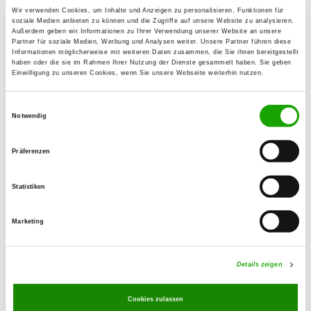
34414 Warburg
Wir verwenden Cookies, um Inhalte und Anzeigen zu personalisieren, Funktionen für
soziale Medien anbieten zu können und die Zugriffe auf unsere Website zu analysieren.
Übungsplatz:
Außerdem geben wir Informationen zu Ihrer Verwendung unserer Website an unsere
Partner für soziale Medien, Werbung und Analysen weiter. Unsere Partner führen diese
Walme
Informationen möglicherweise mit weiteren Daten zusammen, die Sie ihnen bereitgestellt
34414 Warburg
haben oder die sie im Rahmen Ihrer Nutzung der Dienste gesammelt haben. Sie geben
Einwilligung zu unseren Cookies, wenn Sie unsere Webseite weiterhin nutzen.
Numero di telefono:
05642 1480
Einwilligungsauswahl
Notwendig
Handy:
0152 34098105
Präferenzen
E-Mail:
Statistiken
hans_hermann@gmx.de
Angebot:
Marketing
Erziehungskurse, Faehrte, Unterordnung,
Schutzdienst, Agility, Gruppenarbeit
Details zeigen
Übungszeiten im Sommer:
Cookies zulassen
Samstag
15:00 h - 17:00 h