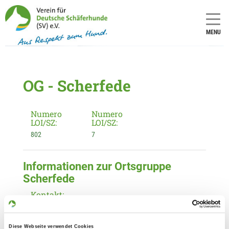
MENU
OG - Scherfede
Numero
Numero
LOI/SZ:
LOI/SZ:
802
7
Informationen zur Ortsgruppe
Scherfede
Kontakt:
Hans-Hermann Döring
Hammerweg 6
Diese Webseite verwendet Cookies