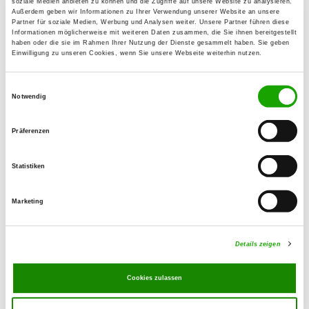
soziale Medien anbieten zu können und die Zugriffe auf unsere Website zu analysieren.
Außerdem geben wir Informationen zu Ihrer Verwendung unserer Website an unsere
Partner für soziale Medien, Werbung und Analysen weiter. Unsere Partner führen diese
OG - Oberkotzau e.V.
Informationen möglicherweise mit weiteren Daten zusammen, die Sie ihnen bereitgestellt
haben oder die sie im Rahmen Ihrer Nutzung der Dienste gesammelt haben. Sie geben
Erigsweg 1
Einwilligung zu unseren Cookies, wenn Sie unsere Webseite weiterhin nutzen.
Details
95145 Oberkotzau
Einwilligungsauswahl
Notwendig
OG - Schwarzenbach/Saale e.V.
Schützenstr. 18
Präferenzen
Details
95126 Schwarzenbach/Saale
Statistiken
OG - Waldershof und Umgebung
Marketing
An der Wolfersreuther Str.
Details
95679 Waldershof
Details zeigen
OG - Wunsiedel im Fichtelgebirge
Cookies zulassen
Hofer Straße 63
Details
95632 Wunsiedel