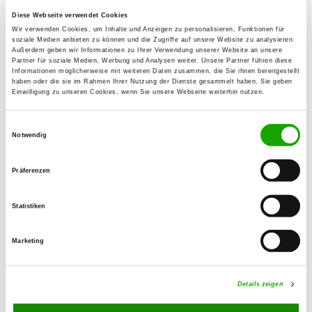
Etzenrichter Str. 23
Diese Webseite verwendet Cookies
92637 Weiden
Wir verwenden Cookies, um Inhalte und Anzeigen zu personalisieren, Funktionen für
soziale Medien anbieten zu können und die Zugriffe auf unsere Website zu analysieren.
Übungsplatz:
Außerdem geben wir Informationen zu Ihrer Verwendung unserer Website an unsere
Partner für soziale Medien, Werbung und Analysen weiter. Unsere Partner führen diese
An der Wolfersreuther Str.
Informationen möglicherweise mit weiteren Daten zusammen, die Sie ihnen bereitgestellt
haben oder die sie im Rahmen Ihrer Nutzung der Dienste gesammelt haben. Sie geben
95679 Waldershof
Einwilligung zu unseren Cookies, wenn Sie unsere Webseite weiterhin nutzen.
Numero di telefono:
0961 4162111
Einwilligungsauswahl
Notwendig
E-Mail:
hd.zeitler@t-online.de
Präferenzen
Angebot:
Statistiken
Faehrte, Unterordnung, Schutzdienst,
Ringtraining
Marketing
Übungszeiten im Sommer:
Details zeigen
Dienstag
18:00 h - 22:00 h