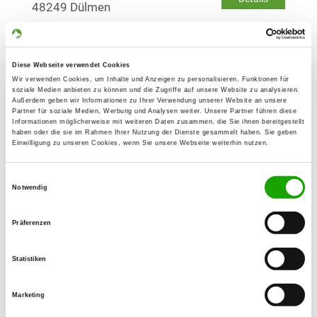
48249 Dülmen
OG - Hiltrup-Münster-Süd e.V.
Diese Webseite verwendet Cookies
Westfalenstr. 289
Details
Wir verwenden Cookies, um Inhalte und Anzeigen zu personalisieren, Funktionen für
48165 Münster
soziale Medien anbieten zu können und die Zugriffe auf unsere Website zu analysieren.
Außerdem geben wir Informationen zu Ihrer Verwendung unserer Website an unsere
Partner für soziale Medien, Werbung und Analysen weiter. Unsere Partner führen diese
Informationen möglicherweise mit weiteren Daten zusammen, die Sie ihnen bereitgestellt
OG - Lünen
haben oder die sie im Rahmen Ihrer Nutzung der Dienste gesammelt haben. Sie geben
Einwilligung zu unseren Cookies, wenn Sie unsere Webseite weiterhin nutzen.
Steinstr. 14 Z
Details
44543 Lünen
Einwilligungsauswahl
Notwendig
OG - Olfen e.V.
Präferenzen
Markenweg 15
Details
59399 Olfen
Statistiken
OG - Rorup e.V.
Marketing
Klosterweg