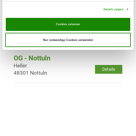
Details
48249 Dülmen OT Rorup
Details zeigen
OG - Selm e.V.
Cookies zulassen
Lüffepark
Details
59379 Selm
Nur notwendige Cookies verwenden
OG - Nottuln
Heller
Details
48301 Nottuln