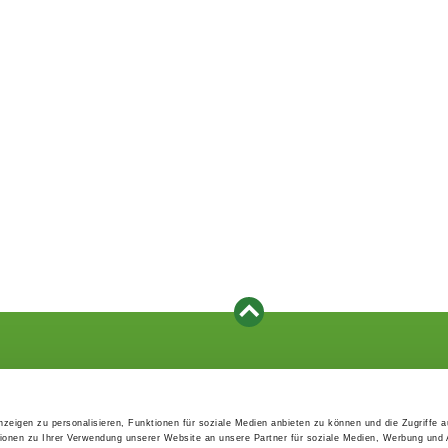
Events
Service
Association's main events
Become a member
zeigen zu personalisieren, Funktionen für soziale Medien anbieten zu können und die Zugriffe 
Supra-regional events VDH/FCI
Paymentsystem
ionen zu Ihrer Verwendung unserer Website an unsere Partner für soziale Medien, Werbung und 
Events calender
Forms, information b