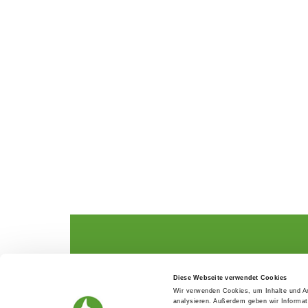
The German Shepherd
The Club
Diese Webseite verwendet Cookies
Everything about the breed
Structur
Wir verwenden Cookies, um Inhalte und An
Breeding and upbringing
SV magazine
analysieren. Außerdem geben wir Informat
Activ with dog
Local groups