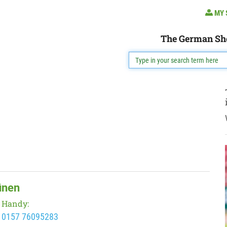
MY 
The German Sh
ünen
Handy:
0157 76095283