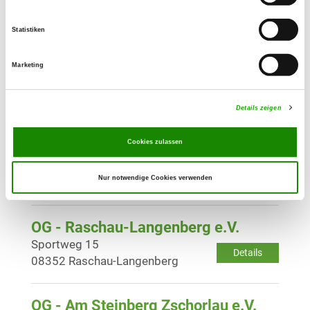
Lerchenweg 63
Details
08066 Zwickau
Statistiken
Marketing
OG - Zwönitz
Geyersche Str. 74
Details
08297 Zwönitz
Details zeigen
Cookies zulassen
OG - Planitz und Umgebung
Höhenweg 2
Details
Nur notwendige Cookies verwenden
08064 Zwickau
OG - Raschau-Langenberg e.V.
Sportweg 15
Details
08352 Raschau-Langenberg
OG - Am Steinberg Zschorlau e.V.