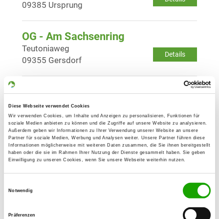
09385 Ursprung
OG - Am Sachsenring
Teutoniaweg
Details
09355 Gersdorf
OG - Hundesportverein Hohndorf
e.V.
Diese Webseite verwendet Cookies
R.-Breitscheid-Strasse
Wir verwenden Cookies, um Inhalte und Anzeigen zu personalisieren, Funktionen für
Details
soziale Medien anbieten zu können und die Zugriffe auf unsere Website zu analysieren.
09394 Hohndorf
Außerdem geben wir Informationen zu Ihrer Verwendung unserer Website an unsere
Partner für soziale Medien, Werbung und Analysen weiter. Unsere Partner führen diese
Informationen möglicherweise mit weiteren Daten zusammen, die Sie ihnen bereitgestellt
haben oder die sie im Rahmen Ihrer Nutzung der Dienste gesammelt haben. Sie geben
OG - Oelsnitz/E.
Einwilligung zu unseren Cookies, wenn Sie unsere Webseite weiterhin nutzen.
Friedensschachtstr. 16
Details
09376 Oelsnitz
Einwilligungsauswahl
Notwendig
OG - Zwickau-Mitte
Präferenzen