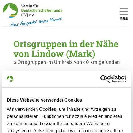
MENU
Ortsgruppen in der Nähe
von Lindow (Mark)
6 Ortsgruppen im Umkreis von 40 km gefunden
OG - Oranienburg e.V.
Steelitzer Straße
Details
16775 Gransee
Diese Webseite verwendet Cookies
Wir verwenden Cookies, um Inhalte und Anzeigen zu
OG - Gransee e.V.
personalisieren, Funktionen für soziale Medien anbieten
Strelitzer Straße
zu können und die Zugriffe auf unsere Website zu
Details
16775 Gransee
analysieren. Außerdem geben wir Informationen zu Ihrer