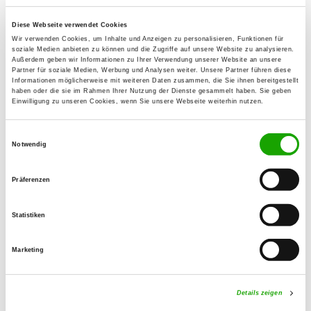
Diese Webseite verwendet Cookies
OG - Rochlitz e.V.
Wir verwenden Cookies, um Inhalte und Anzeigen zu personalisieren, Funktionen für
Sörnziger Weg 6
soziale Medien anbieten zu können und die Zugriffe auf unsere Website zu analysieren.
Details
Außerdem geben wir Informationen zu Ihrer Verwendung unserer Website an unsere
09306 Rochlitz
Partner für soziale Medien, Werbung und Analysen weiter. Unsere Partner führen diese
Informationen möglicherweise mit weiteren Daten zusammen, die Sie ihnen bereitgestellt
haben oder die sie im Rahmen Ihrer Nutzung der Dienste gesammelt haben. Sie geben
Einwilligung zu unseren Cookies, wenn Sie unsere Webseite weiterhin nutzen.
OG - Waldheim-Richzenhain
Nordstraße 3
Einwilligungsauswahl
Details
04736 Waldheim
Notwendig
Präferenzen
OG - Taura Burgstädt
Taurasteinstr. 5
Statistiken
Details
09249 Burgstädt
Marketing
OG - Claußnitz OT Markersdorf
Zur Jahnhöhe
Details zeigen
Details
09236 Markersdorf