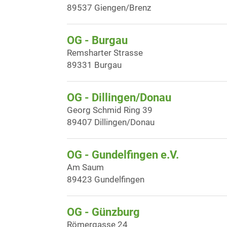
89537 Giengen/Brenz
OG - Burgau
Remsharter Strasse
89331 Burgau
OG - Dillingen/Donau
Georg Schmid Ring 39
89407 Dillingen/Donau
OG - Gundelfingen e.V.
Am Saum
89423 Gundelfingen
OG - Günzburg
Römergasse 24