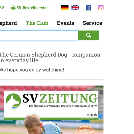
SV
SV-Bestellservice
epherd
The Club
Events
Service
The German Shepherd Dog - companion
in everyday life
We hope you enjoy watching!