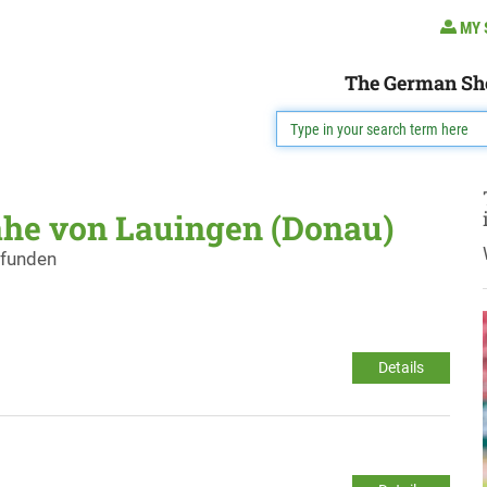
MY 
The German Sh
ähe von Lauingen (Donau)
efunden
Details