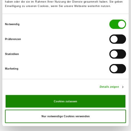
haben oder die sie im Rahmen Ihrer Nutzung der Dienste gesammelt haben. Sie geben
Einwilligung zu unseren Cookies, wenn Sie unsere Webseite weiterhin nutzen.
OG - Laufen
Einwilligungsauswahl
Triebenbach 14
Notwendig
Details
83410 Laufen
Präferenzen
OG - Traunreut e.V.
Jahnstr. 14
Statistiken
Details
83301 Traunreut
Marketing
OG - Traunstein e.V.
Am Röthelbachweiher 4
Details zeigen
Details
83278 Traunstein
Cookies zulassen
Nur notwendige Cookies verwenden