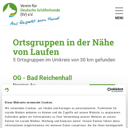
MENU
Ortsgruppen in der Nähe
von Laufen
5 Ortsgruppen im Umkreis von 30 km gefunden
OG - Bad Reichenhall
Nonner Au
Details
83435 Bad Reichenhall
Diese Webseite verwendet Cookies
OG - Freilassing
Wir verwenden Cookies, um Inhalte und Anzeigen zu personalisieren, Funktionen für
soziale Medien anbieten zu können und die Zugriffe auf unsere Website zu analysieren.
Rupertusstr. 2
Außerdem geben wir Informationen zu Ihrer Verwendung unserer Website an unsere
Details
Partner für soziale Medien, Werbung und Analysen weiter. Unsere Partner führen diese
83395 Freilassing
Informationen möglicherweise mit weiteren Daten zusammen, die Sie ihnen bereitgestellt