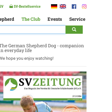
SV
SV-Bestellservice
epherd
The Club
Events
Service
The German Shepherd Dog - companion
in everyday life
We hope you enjoy watching!