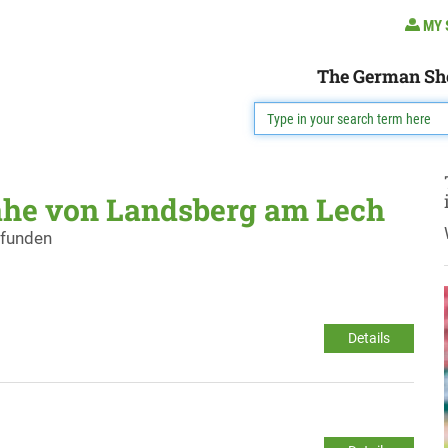
MY 
The German Sh
ähe von Landsberg am Lech
efunden
Details