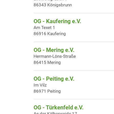
86343 Königsbrunn
OG - Kaufering e.V.
Am Texet 1
86916 Kaufering
OG - Mering e.V.
Hermann-Löns-Straße
86415 Mering
OG - Peiting e.V.
Im Vilz
86971 Peiting
OG - Türkenfeld e.V.
An der Kälberweide 17