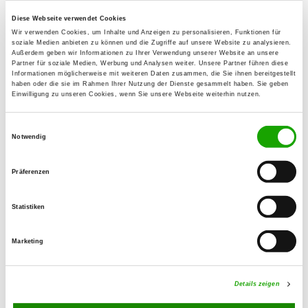
82211 Herrsching
Diese Webseite verwendet Cookies
Übungsplatz:
Wir verwenden Cookies, um Inhalte und Anzeigen zu personalisieren, Funktionen für
soziale Medien anbieten zu können und die Zugriffe auf unsere Website zu analysieren.
Gewerbestraße
Außerdem geben wir Informationen zu Ihrer Verwendung unserer Website an unsere
82211 Herrsching
Partner für soziale Medien, Werbung und Analysen weiter. Unsere Partner führen diese
Informationen möglicherweise mit weiteren Daten zusammen, die Sie ihnen bereitgestellt
Numero di telefono:
haben oder die sie im Rahmen Ihrer Nutzung der Dienste gesammelt haben. Sie geben
Einwilligung zu unseren Cookies, wenn Sie unsere Webseite weiterhin nutzen.
08152 2508
E-Mail:
Einwilligungsauswahl
Notwendig
info@schaeferhundeverein-herrsching.de
Homepage:
Präferenzen
www.schaeferhundeverein-herrsching.de
Statistiken
Angebot:
Faehrte, Unterordnung, Schutzdienst
Marketing
Übungszeiten im Sommer:
Details zeigen
Montag
18:00 h - 21:00 h