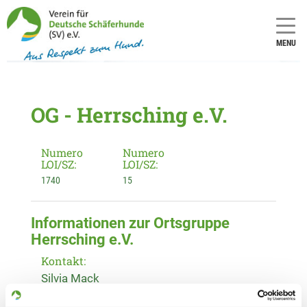
MENU
OG - Herrsching e.V.
Numero
Numero
LOI/SZ:
LOI/SZ:
1740
15
Informationen zur Ortsgruppe
Herrsching e.V.
Kontakt:
Silvia Mack
Hechendorfer Str. 37