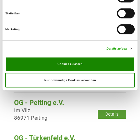
Lechfeldgraben 1
Details
86343 Königsbrunn
Statistiken
Marketing
OG - Kaufering e.V.
Am Texet 1
Details
86916 Kaufering
Details zeigen
Cookies zulassen
OG - Mering e.V.
Hermann-Löns-Straße
Details
Nur notwendige Cookies verwenden
86415 Mering
OG - Peiting e.V.
Im Vilz
Details
86971 Peiting
OG - Türkenfeld e.V.