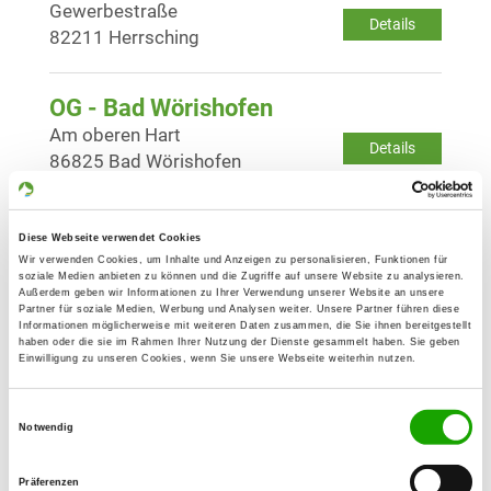
Gewerbestraße
Details
82211 Herrsching
OG - Bad Wörishofen
Am oberen Hart
Details
86825 Bad Wörishofen
OG - Buchloe und Umgebung e.V.
Diese Webseite verwendet Cookies
Eschenlohstr. 19
Wir verwenden Cookies, um Inhalte und Anzeigen zu personalisieren, Funktionen für
Details
soziale Medien anbieten zu können und die Zugriffe auf unsere Website zu analysieren.
86807 Buchloe
Außerdem geben wir Informationen zu Ihrer Verwendung unserer Website an unsere
Partner für soziale Medien, Werbung und Analysen weiter. Unsere Partner führen diese
Informationen möglicherweise mit weiteren Daten zusammen, die Sie ihnen bereitgestellt
haben oder die sie im Rahmen Ihrer Nutzung der Dienste gesammelt haben. Sie geben
OG - Kaufbeuren u. Umgeb. e.V.
Einwilligung zu unseren Cookies, wenn Sie unsere Webseite weiterhin nutzen.
Eichwald 15
Details
87600 Kaufbeuren
Einwilligungsauswahl
Notwendig
OG - Königsbrunn e.V.
Präferenzen