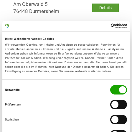
Am Oberwald 5
Details
76448 Durmersheim
OG - Gaggenau-Hörden e.V.
Laufbachtal
Diese Webseite verwendet Cookies
Details
76593 Gernsbach
Wir verwenden Cookies, um Inhalte und Anzeigen zu personalisieren, Funktionen für
soziale Medien anbieten zu können und die Zugriffe auf unsere Website zu analysieren.
Außerdem geben wir Informationen zu Ihrer Verwendung unserer Website an unsere
Partner für soziale Medien, Werbung und Analysen weiter. Unsere Partner führen diese
OG - Haueneberstein und Umgebung
Informationen möglicherweise mit weiteren Daten zusammen, die Sie ihnen bereitgestellt
haben oder die sie im Rahmen Ihrer Nutzung der Dienste gesammelt haben. Sie geben
e.V.
Einwilligung zu unseren Cookies, wenn Sie unsere Webseite weiterhin nutzen.
Im Kühunter
Details
76530 Baden
Einwilligungsauswahl
Notwendig
Baden/Hauneberstein
Präferenzen
OG - Karlsruhe-West
Lohwiesenweg
Statistiken
Details
76135 Karlsruhe