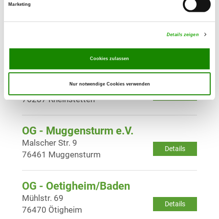
Marketing
OG - Malsch Krs. Karlsruhe
Am Sportplatz
Details zeigen
Details
76316 Malsch
Cookies zulassen
OG - Mörsch bei Karlsruhe
Nur notwendige Cookies verwenden
Keplerstr. 105
Details
76287 Rheinstetten
OG - Muggensturm e.V.
Malscher Str. 9
Details
76461 Muggensturm
OG - Oetigheim/Baden
Mühlstr. 69
Details
76470 Ötigheim