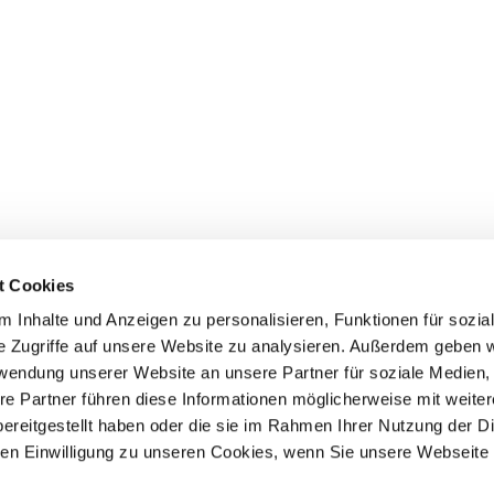
t Cookies
 Inhalte und Anzeigen zu personalisieren, Funktionen für sozia
e Zugriffe auf unsere Website zu analysieren. Außerdem geben w
rwendung unserer Website an unsere Partner für soziale Medien
Events
Service
re Partner führen diese Informationen möglicherweise mit weite
ereitgestellt haben oder die sie im Rahmen Ihrer Nutzung der D
Association's main events
Become a member
Supra-regional events VDH/FCI
Paymentsystem
n Einwilligung zu unseren Cookies, wenn Sie unsere Webseite 
Events calender
Forms, information b
directories