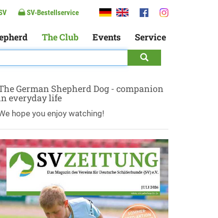
SV
SV-Bestellservice
epherd
The Club
Events
Service
The German Shepherd Dog - companion
in everyday life
We hope you enjoy watching!