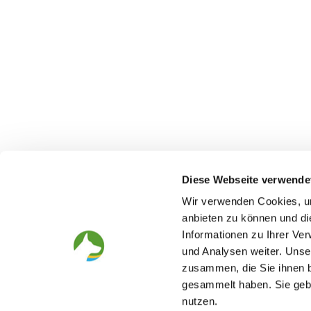
Diese Webseite verwende
Wir verwenden Cookies, um
anbieten zu können und di
Informationen zu Ihrer Ve
The German Shepherd
The Club
und Analysen weiter. Unse
zusammen, die Sie ihnen b
Everything about the breed
Structur
Breeding and upbringing
SV magazine
gesammelt haben. Sie gebe
Activ with dog
Local groups
nutzen.
Helper and saviour
Youth