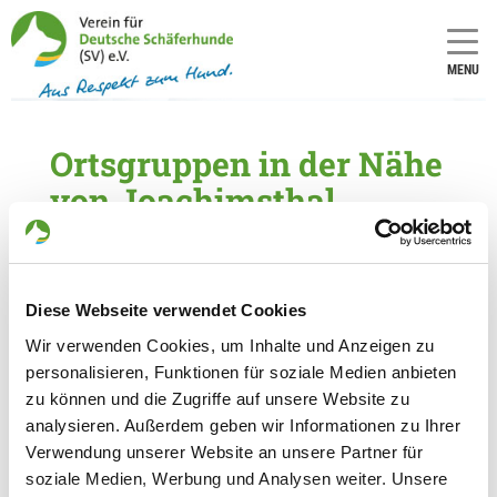
MENU
Ortsgruppen in der Nähe
von Joachimsthal
5 Ortsgruppen im Umkreis von 40 km gefunden
OG - Melchow
Diese Webseite verwendet Cookies
Am Friedhof
Details
Wir verwenden Cookies, um Inhalte und Anzeigen zu
16230 Melchow
personalisieren, Funktionen für soziale Medien anbieten
zu können und die Zugriffe auf unsere Website zu
OG - Prenzlau
analysieren. Außerdem geben wir Informationen zu Ihrer
Verwendung unserer Website an unsere Partner für
Uckerpromenade 77
Details
soziale Medien, Werbung und Analysen weiter. Unsere
17291 Prenzlau