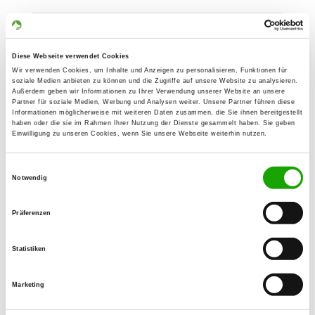
OG - Laupheim e.V.
Neue Welt 10
Diese Webseite verwendet Cookies
Details
88471 Laupheim
Wir verwenden Cookies, um Inhalte und Anzeigen zu personalisieren, Funktionen für
soziale Medien anbieten zu können und die Zugriffe auf unsere Website zu analysieren.
Außerdem geben wir Informationen zu Ihrer Verwendung unserer Website an unsere
Partner für soziale Medien, Werbung und Analysen weiter. Unsere Partner führen diese
OG - Ulm/Neu-Ulm gegr. 1910 e.V.
Informationen möglicherweise mit weiteren Daten zusammen, die Sie ihnen bereitgestellt
haben oder die sie im Rahmen Ihrer Nutzung der Dienste gesammelt haben. Sie geben
Muthenhölzle 25
Einwilligung zu unseren Cookies, wenn Sie unsere Webseite weiterhin nutzen.
Details
89231 Neu-Ulm
Einwilligungsauswahl
Notwendig
OG - Babenhausen e.V.
Ulmer Str. 28
Präferenzen
Details
87727 Babenhausen
Statistiken
OG - Pfaffenhofen/Roth
Marketing
Details
89284 Pfaffenhofen-Kadeltshofen