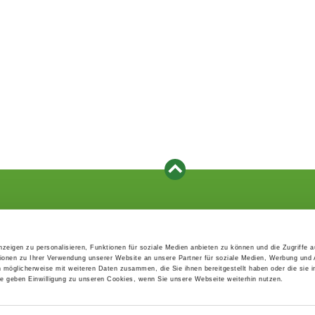
Events
Service
Association's main events
Become a member
zeigen zu personalisieren, Funktionen für soziale Medien anbieten zu können und die Zugriffe 
Supra-regional events VDH/FCI
Paymentsystem
ionen zu Ihrer Verwendung unserer Website an unsere Partner für soziale Medien, Werbung und 
Events calender
Forms, information b
n möglicherweise mit weiteren Daten zusammen, die Sie ihnen bereitgestellt haben oder die sie 
directories
 geben Einwilligung zu unseren Cookies, wenn Sie unsere Webseite weiterhin nutzen.
Statutes and rule boo
HDI - The sports insu
EDP Products / EDP-S