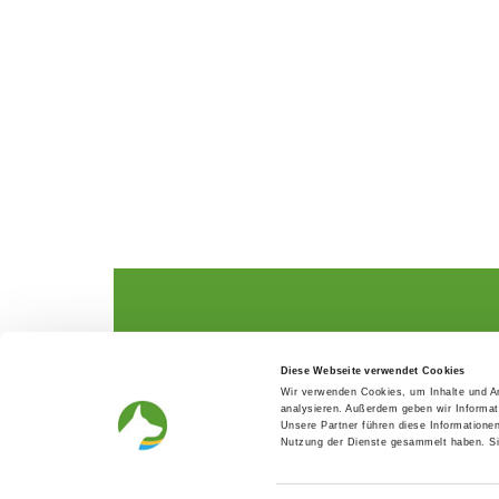
The German Shepherd
The Club
Diese Webseite verwendet Cookies
Everything about the breed
Structur
Wir verwenden Cookies, um Inhalte und An
Breeding and upbringing
SV magazine
analysieren. Außerdem geben wir Informat
Activ with dog
Local groups
Unsere Partner führen diese Informatione
Helper and saviour
Youth
Nutzung der Dienste gesammelt haben. Sie
Breeding predisposition test
Press
FAQ Gesundheit
Head office
Academy