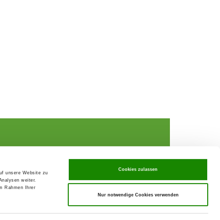
Cookies zulassen
auf unsere Website zu
Analysen weiter.
rochures,
im Rahmen Ihrer
Nur notwendige Cookies verwenden
ks
rance
ervices