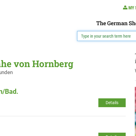
MY 
The German Sh
ähe von Hornberg
funden
en/Bad.
Details