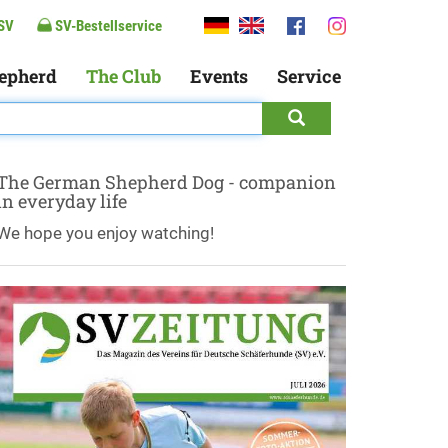
SV
SV-Bestellservice
epherd
The Club
Events
Service
The German Shepherd Dog - companion
in everyday life
We hope you enjoy watching!