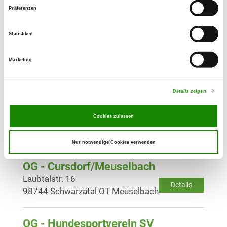
Details
96472 Rödental
Präferenzen
Statistiken
OG - Meiningen e.V.
An alten Flugplatz 8
Details
Marketing
98617 Meiningen
Details zeigen
OG - Zella-Mehlis "Am Finkenhügel"
e.V.
Cookies zulassen
Am Finkenhügel
Details
98544 Zella-Mehlis
Nur notwendige Cookies verwenden
OG - Cursdorf/Meuselbach
Laubtalstr. 16
Details
98744 Schwarzatal OT Meuselbach
OG - Hundesportverein SV