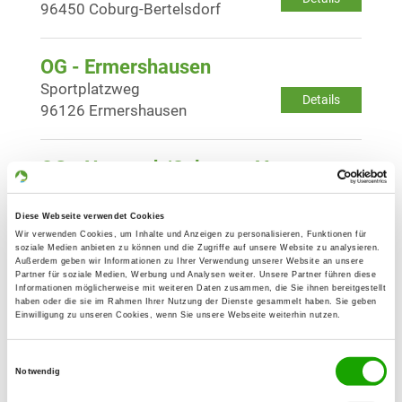
96450 Coburg-Bertelsdorf
OG - Ermershausen
Sportplatzweg
Details
96126 Ermershausen
OG - Neustadt/Coburg e.V.
Meilschnitzerstr. 48
Details
96465 Neustadt/Cbg
Diese Webseite verwendet Cookies
Wir verwenden Cookies, um Inhalte und Anzeigen zu personalisieren, Funktionen für
soziale Medien anbieten zu können und die Zugriffe auf unsere Website zu analysieren.
Außerdem geben wir Informationen zu Ihrer Verwendung unserer Website an unsere
OG - Rodach b. Coburg
Partner für soziale Medien, Werbung und Analysen weiter. Unsere Partner führen diese
Wiesenweg
Informationen möglicherweise mit weiteren Daten zusammen, die Sie ihnen bereitgestellt
Details
haben oder die sie im Rahmen Ihrer Nutzung der Dienste gesammelt haben. Sie geben
96476 Bad Rodach
Einwilligung zu unseren Cookies, wenn Sie unsere Webseite weiterhin nutzen.
Einwilligungsauswahl
OG - Rödental-Einberg
Notwendig
Vogelleite 17