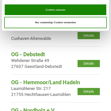
Details
30
21789 Wingst
Cookies zulassen
Nur notwendige Cookies verwenden
OG - Cuxhaven e.V.
Details
Cuxhaven-Altenwalde
OG - Debstedt
Wehdener Straße 49
Details
27607 Geestland-Debstedt
OG - Hemmoor/Land Hadeln
Laumühlener Str. 217
Details
21755 Hechthausen-Laumühlen
OG - Nordholz e.V.