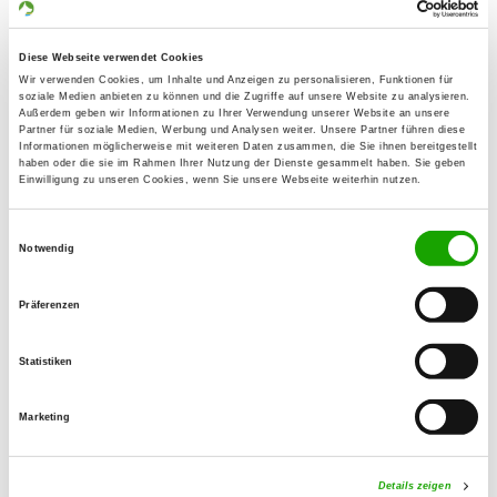
Details
25436 Tornesch
Diese Webseite verwendet Cookies
OG - Wedel/Holst.
Wir verwenden Cookies, um Inhalte und Anzeigen zu personalisieren, Funktionen für
soziale Medien anbieten zu können und die Zugriffe auf unsere Website zu analysieren.
Gnäterkuhlenweg 75
Außerdem geben wir Informationen zu Ihrer Verwendung unserer Website an unsere
Details
Partner für soziale Medien, Werbung und Analysen weiter. Unsere Partner führen diese
22880 Wedel
Informationen möglicherweise mit weiteren Daten zusammen, die Sie ihnen bereitgestellt
haben oder die sie im Rahmen Ihrer Nutzung der Dienste gesammelt haben. Sie geben
Einwilligung zu unseren Cookies, wenn Sie unsere Webseite weiterhin nutzen.
OG - Bremerhaven
Einwilligungsauswahl
Siebenbergensweg 60
Notwendig
Details
27580 Bremerhaven
Präferenzen
OG - Bremervörder Land
Zevener Str. 90
Statistiken
Details
27432 Bremervörde
Marketing
OG - Cadenberge/Wingst e.V.
Ecke August-von-der-Wense-Weg
Details zeigen