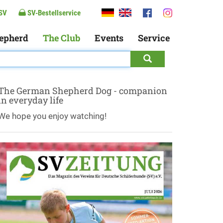
SV
SV-Bestellservice
epherd
The Club
Events
Service
The German Shepherd Dog - companion
in everyday life
We hope you enjoy watching!