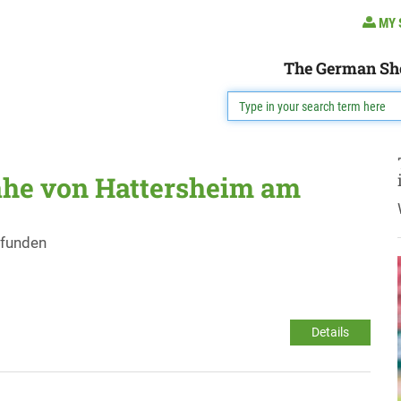
MY 
The German Sh
ähe von Hattersheim am
efunden
Details