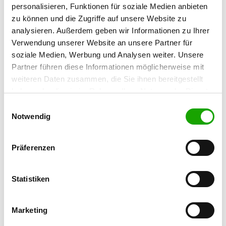
personalisieren, Funktionen für soziale Medien anbieten
zu können und die Zugriffe auf unsere Website zu
OG - Rochlitz e.V.
analysieren. Außerdem geben wir Informationen zu Ihrer
Sörnziger Weg 6
Verwendung unserer Website an unsere Partner für
Details
09306 Rochlitz
soziale Medien, Werbung und Analysen weiter. Unsere
Partner führen diese Informationen möglicherweise mit
weiteren Daten zusammen, die Sie ihnen bereitgestellt
OG - Waldheim-Richzenhain
haben oder die sie im Rahmen Ihrer Nutzung der Dienste
Nordstraße 3
Details
gesammelt haben. Sie geben Einwilligung zu unseren
04736 Waldheim
Einwilligungsauswahl
Cookies, wenn Sie unsere Webseite weiterhin nutzen.
Notwendig
OG - Taura Burgstädt
Präferenzen
Taurasteinstr. 5
Details
09249 Burgstädt
Statistiken
OG - Claußnitz OT Markersdorf
Zur Jahnhöhe
Marketing
Details
09236 Markersdorf