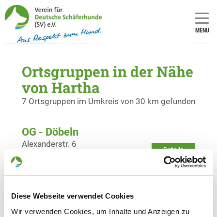
MENU
Ortsgruppen in der Nähe
von Hartha
7 Ortsgruppen im Umkreis von 30 km gefunden
OG - Döbeln
Alexanderstr. 6
Details
04720 Döbeln
OG - Nossen
Diese Webseite verwendet Cookies
Am Steinbusch
Details
01683 Nossen
Wir verwenden Cookies, um Inhalte und Anzeigen zu