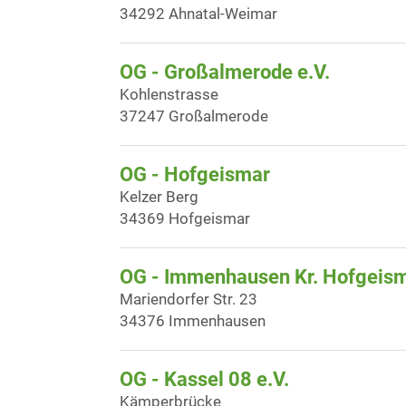
34292 Ahnatal-Weimar
OG - Großalmerode e.V.
Kohlenstrasse
37247 Großalmerode
OG - Hofgeismar
Kelzer Berg
34369 Hofgeismar
OG - Immenhausen Kr. Hofgeism
Mariendorfer Str. 23
34376 Immenhausen
OG - Kassel 08 e.V.
Kämperbrücke