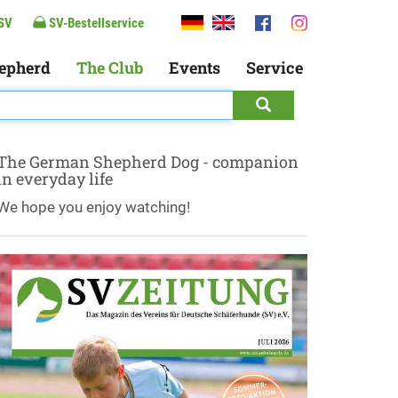
SV
SV-Bestellservice
epherd
The Club
Events
Service
The German Shepherd Dog - companion
in everyday life
We hope you enjoy watching!