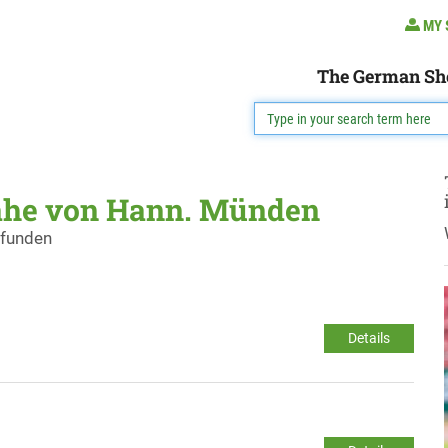
MY 
The German Sh
Nähe von Hann. Münden
efunden
Details