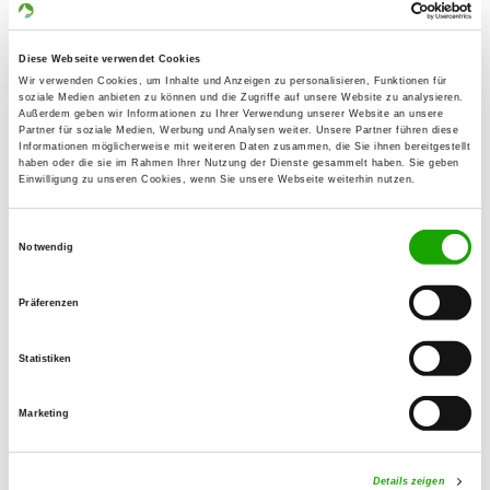
Goethestr. 6
34376 Immenhausen
Diese Webseite verwendet Cookies
Übungsplatz:
Wir verwenden Cookies, um Inhalte und Anzeigen zu personalisieren, Funktionen für
soziale Medien anbieten zu können und die Zugriffe auf unsere Website zu analysieren.
Mariendorfer Str. 23
Außerdem geben wir Informationen zu Ihrer Verwendung unserer Website an unsere
Partner für soziale Medien, Werbung und Analysen weiter. Unsere Partner führen diese
34376 Immenhausen
Informationen möglicherweise mit weiteren Daten zusammen, die Sie ihnen bereitgestellt
haben oder die sie im Rahmen Ihrer Nutzung der Dienste gesammelt haben. Sie geben
Numero di telefono:
Einwilligung zu unseren Cookies, wenn Sie unsere Webseite weiterhin nutzen.
05673 4174
Einwilligungsauswahl
E-Mail:
Notwendig
xenos1@web.de
Präferenzen
Angebot:
Faehrte, Unterordnung, Schutzdienst
Statistiken
Übungszeiten im Sommer:
Marketing
Mittwoch
16:00 h - 20:00 h
Samstag
15:30 h - 21:00 h
Details zeigen