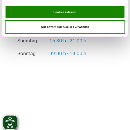
Sonntag
09:00 h - 14:00 h
Cookies zulassen
Übungszeiten im Winter:
Mittwoch
16:00 h - 20:00 h
Nur notwendige Cookies verwenden
Samstag
15:30 h - 21:00 h
Sonntag
09:00 h - 14:00 h