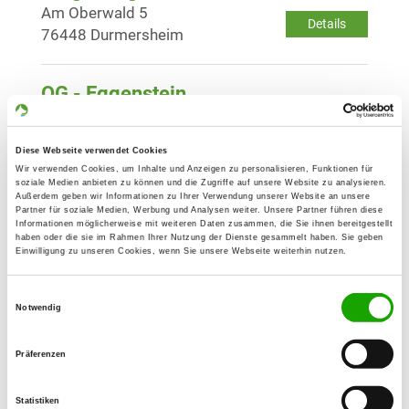
Am Oberwald 5
Details
76448 Durmersheim
OG - Eggenstein
Kopfweg 6
Details
76344 Eggenstein
Diese Webseite verwendet Cookies
Wir verwenden Cookies, um Inhalte und Anzeigen zu personalisieren, Funktionen für
soziale Medien anbieten zu können und die Zugriffe auf unsere Website zu analysieren.
OG - Karlsruhe 02
Außerdem geben wir Informationen zu Ihrer Verwendung unserer Website an unsere
Partner für soziale Medien, Werbung und Analysen weiter. Unsere Partner führen diese
Adenauerring 30
Informationen möglicherweise mit weiteren Daten zusammen, die Sie ihnen bereitgestellt
Details
76131 Karlsruhe
haben oder die sie im Rahmen Ihrer Nutzung der Dienste gesammelt haben. Sie geben
Einwilligung zu unseren Cookies, wenn Sie unsere Webseite weiterhin nutzen.
OG - Karlsruhe-West
Einwilligungsauswahl
Notwendig
Lohwiesenweg
Details
76135 Karlsruhe
Präferenzen
OG - Malsch Krs. Karlsruhe
Statistiken