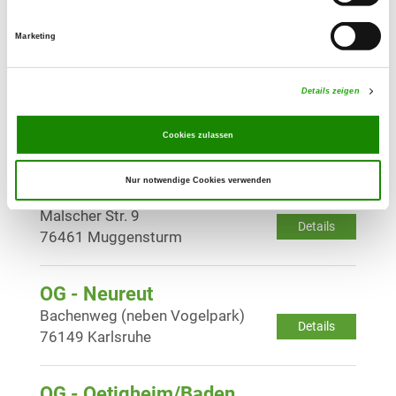
Am Sportplatz
Details
76316 Malsch
Marketing
OG - Mörsch bei Karlsruhe
Details zeigen
Keplerstr. 105
Details
76287 Rheinstetten
Cookies zulassen
Nur notwendige Cookies verwenden
OG - Muggensturm e.V.
Malscher Str. 9
Details
76461 Muggensturm
OG - Neureut
Bachenweg (neben Vogelpark)
Details
76149 Karlsruhe
OG - Oetigheim/Baden