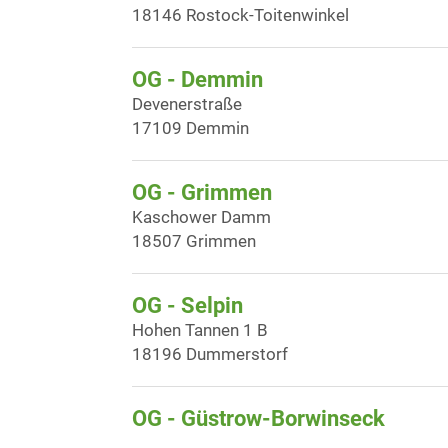
18146 Rostock-Toitenwinkel
OG - Demmin
Devenerstraße
17109 Demmin
OG - Grimmen
Kaschower Damm
18507 Grimmen
OG - Selpin
Hohen Tannen 1 B
18196 Dummerstorf
OG - Güstrow-Borwinseck