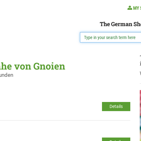
MY 
The German Sh
ähe von Gnoien
funden
Details