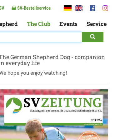
SV
SV-Bestellservice
epherd
The Club
Events
Service
The German Shepherd Dog - companion
in everyday life
We hope you enjoy watching!