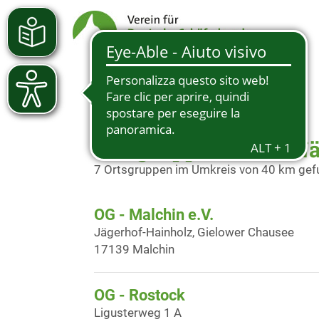
Ortsgruppen in der N
7 Ortsgruppen im Umkreis von 40 km ge
OG - Malchin e.V.
Jägerhof-Hainholz, Gielower Chausee
17139 Malchin
OG - Rostock
Ligusterweg 1 A