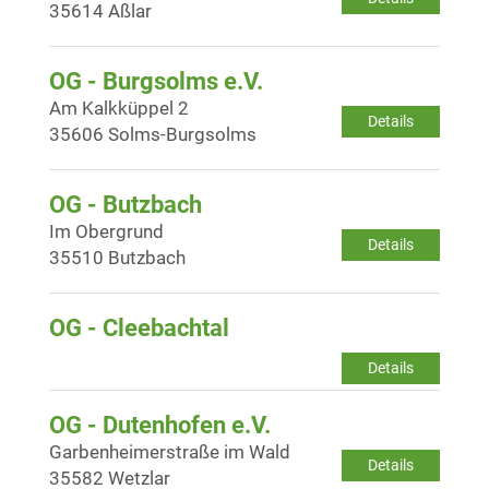
35614 Aßlar
OG - Burgsolms e.V.
Am Kalkküppel 2
Details
35606 Solms-Burgsolms
OG - Butzbach
Im Obergrund
Details
35510 Butzbach
OG - Cleebachtal
Details
OG - Dutenhofen e.V.
Garbenheimerstraße im Wald
Details
35582 Wetzlar