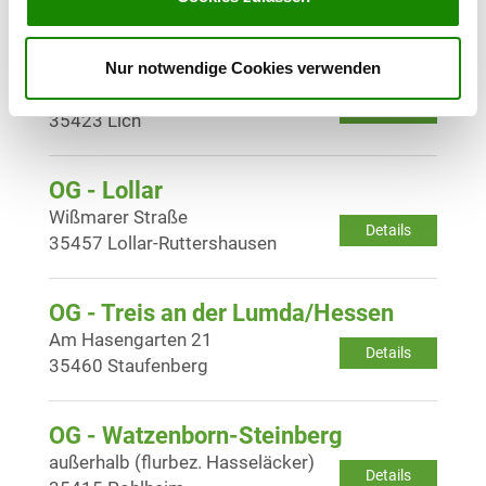
OG - Lich/Oberhessen
Nur notwendige Cookies verwenden
Am Schäferling
Details
35423 Lich
OG - Lollar
Wißmarer Straße
Details
35457 Lollar-Ruttershausen
OG - Treis an der Lumda/Hessen
Am Hasengarten 21
Details
35460 Staufenberg
OG - Watzenborn-Steinberg
außerhalb (flurbez. Hasseläcker)
Details