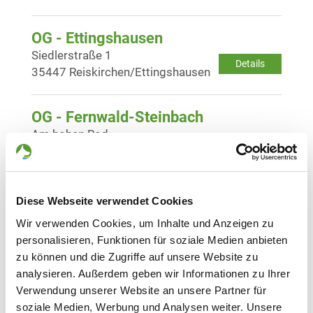
OG - Ettingshausen
Siedlerstraße 1
Details
35447 Reiskirchen/Ettingshausen
OG - Fernwald-Steinbach
Am hohen Rod
Details
35463 Fernwald
OG - Gambach
Diese Webseite verwendet Cookies
Goldwiesenweg 14
Details
Wir verwenden Cookies, um Inhalte und Anzeigen zu
35516 Münzenberg-Gambach
personalisieren, Funktionen für soziale Medien anbieten
zu können und die Zugriffe auf unsere Website zu
OG - Großen-Buseck
analysieren. Außerdem geben wir Informationen zu Ihrer
Verwendung unserer Website an unsere Partner für
Am hohen Berg
Details
soziale Medien, Werbung und Analysen weiter. Unsere
35418 Buseck