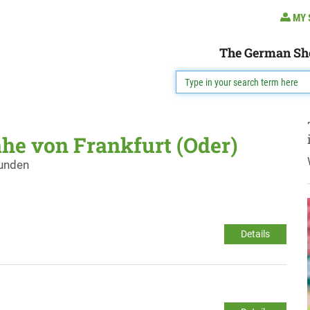
MY 
The German Sh
he von Frankfurt (Oder)
funden
Details