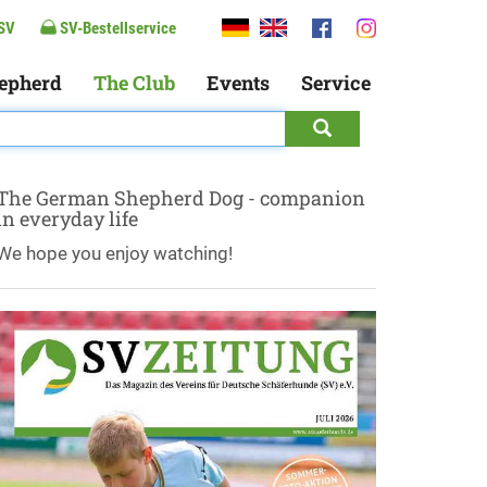
SV
SV-Bestellservice
epherd
The Club
Events
Service
The German Shepherd Dog - companion
in everyday life
We hope you enjoy watching!