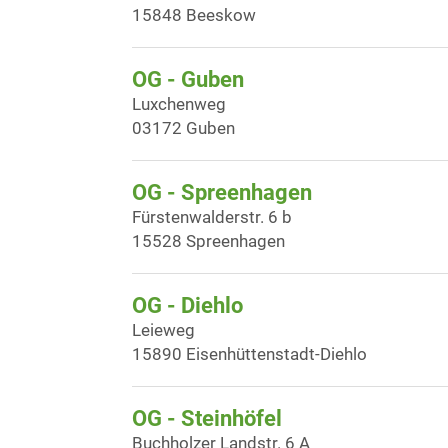
15848 Beeskow
OG - Guben
Luxchenweg
03172 Guben
OG - Spreenhagen
Fürstenwalderstr. 6 b
15528 Spreenhagen
OG - Diehlo
Leieweg
15890 Eisenhüttenstadt-Diehlo
OG - Steinhöfel
Buchholzer Landstr. 6 A